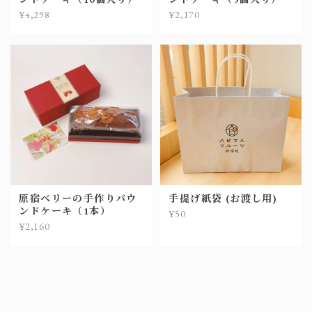
¥4,298
¥2,170
原宿ベリーの手作りパウ
手提げ紙袋 (お渡し用)
ンドケーキ（1本）
¥50
¥2,160