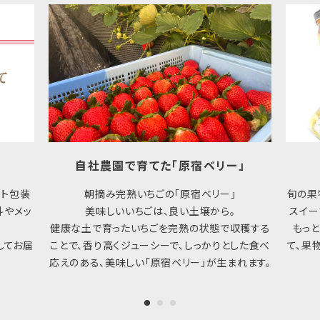
自社農園で育てた「原宿ベリー」
フト包装
朝摘み完熟いちごの「原宿ベリー」
旬の果
斗やメッ
美味しいいちごは、良い土壌から。
スイー
健康な土で育ったいちごを完熟の状態で収穫する
もっ
してお届
ことで、香り高くジューシーで、しっかりとした食べ
て、果
応えのある、美味しい「原宿ベリー」が生まれます。