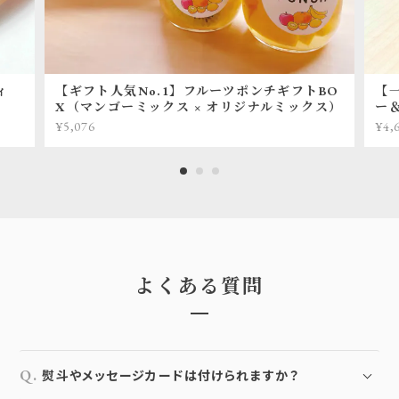
ィ
【ギフト人気No.1】フルーツポンチギフトBO
【
X（マンゴーミックス × オリジナルミックス）
ー
¥5,076
¥4,
よくある質問
熨斗やメッセージカードは付けられますか？