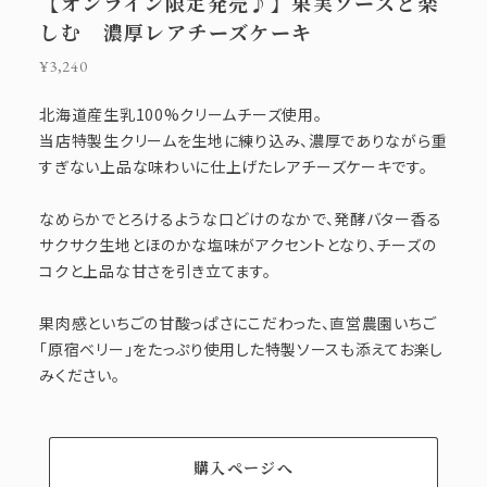
【オンライン限定発売♪】果実ソースと楽
しむ 濃厚レアチーズケーキ
¥3,240
北海道産生乳100%クリームチーズ使用。
当店特製生クリームを生地に練り込み、濃厚でありながら重
すぎない上品な味わいに仕上げたレアチーズケーキです。
なめらかでとろけるような口どけのなかで、発酵バター香る
サクサク生地とほのかな塩味がアクセントとなり、チーズの
コクと上品な甘さを引き立てます。
果肉感といちごの甘酸っぱさにこだわった、直営農園いちご
「原宿ベリー」をたっぷり使用した特製ソースも添えてお楽し
みください。
購入ページへ